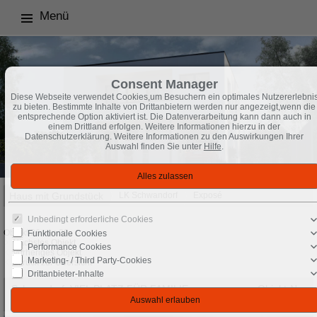
Menü
Consent Manager
Diese Webseite verwendet Cookies,um Besuchern ein optimales Nutzererlebni
zu bieten. Bestimmte Inhalte von Drittanbietern werden nur angezeigt,wenn die
entsprechende Option aktiviert ist. Die Datenverarbeitung kann dann auch in
einem Drittland erfolgen. Weitere Informationen hierzu in der
Datenschutzerklärung. Weitere Informationen zu den Auswirkungen Ihrer
Auswahl finden Sie unter
Hilfe
.
Haus mit Grundstück
LK Schwandorf
Exposé
Unbedingt erforderliche Cookies
Objekt 26 von 28
Funktionale Cookies
Nächstes Objekt
Performance Cookies
Vorheriges Objekt
Marketing- / Third Party-Cookies
Zurück zur Übersicht
Drittanbieter-Inhalte
Schwandorf: VIEL PLATZ FÜR FAMILIE,
Objekt-Nr.:
HOBBYS UND FREUNDE
3.4.26