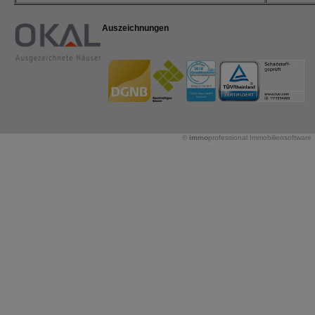
Auszeichnungen
©
immo
professional
Immobiliensoftware