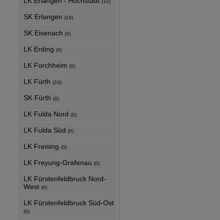
LK Erlangen - Höchstadt
(10)
SK Erlangen
(16)
SK Eisenach
(0)
LK Erding
(0)
LK Forchheim
(0)
LK Fürth
(24)
SK Fürth
(0)
LK Fulda Nord
(0)
LK Fulda Süd
(0)
LK Freising
(0)
LK Freyung-Grafenau
(0)
LK Fürstenfeldbruck Nord-
West
(0)
LK Fürstenfeldbruck Süd-Ost
(0)