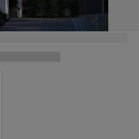
Consent Manager
HILFE
Um fortfahren zu können,müssen Sie eine Cookie-Auswahl treffen. Nac
erhalten Sie eine Erläuterung der verschiedenen Optionen und ihrer B
Alles zulassen:
Jedes Cookie wie z.B. Tracking- und Analytische-Cookies sowie Drittan
Inhalte.
Auswahl erlauben:
Es werden nur Drittanbieter-Inhalte oder die Cookie-Arten zugelassen d
den Checkboxen angehakt haben.