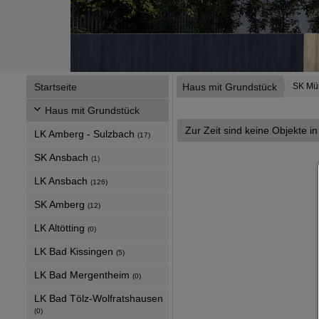
Startseite
Haus mit Grundstück
SK Mü
Haus mit Grundstück
Zur Zeit sind keine Objekte i
LK Amberg - Sulzbach
(17)
SK Ansbach
(1)
LK Ansbach
(126)
SK Amberg
(12)
LK Altötting
(0)
LK Bad Kissingen
(5)
LK Bad Mergentheim
(0)
LK Bad Tölz-Wolfratshausen
(0)