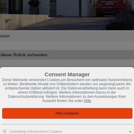
nchen
n dieser Rubrik vorhanden.
Consent Manager
Diese Webseite verwendet Cookies,um Besuchern ein optimales Nutzererlebnis
zu bieten. Bestimmte Inhalte von Drittanbietern werden nur angezeigt,wenn die
entsprechende Option aktiviert ist. Die Datenverarbeitung kann dann auch in
einem Drittland erfolgen. Weitere Informationen hierzu in der
Datenschutzerklärung. Weitere Informationen zu den Auswirkungen Ihrer
Auswahl finden Sie unter
Hilfe
.
Unbedingt erforderliche Cookies