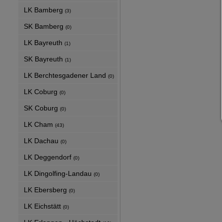
LK Bamberg
(3)
SK Bamberg
(0)
LK Bayreuth
(1)
SK Bayreuth
(1)
LK Berchtesgadener Land
(0)
LK Coburg
(0)
SK Coburg
(0)
LK Cham
(43)
LK Dachau
(0)
LK Deggendorf
(0)
LK Dingolfing-Landau
(0)
LK Ebersberg
(0)
LK Eichstätt
(0)