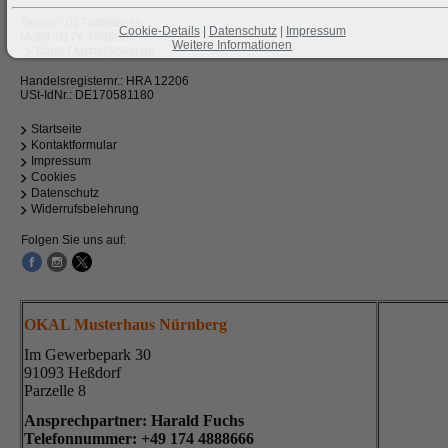
Telefon:
01744888666
Cookie-Details
|
Datenschutz
|
Impressum
Mobil:
0174 4888666
Weitere Informationen
harald.fuchs@okal.de
Handelsregisternr.: HRA 12206
USt-IdNr.: DE170581180
Startseite
Kontaktformular
Impressum
Cookies
Datenschutz
Widerrufsbelehrung
Folgen Sie uns auf:
OKAL Musterhaus Nürnberg
Im Gewerbepark 30
91093 Heßdorf
Parzelle 8
Ansprechpartner: Harald Fuchs
Telefonnummer: +49
174 4888666