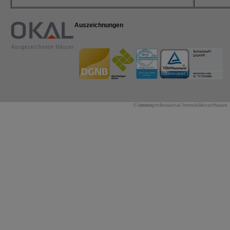
Auszeichnungen
©
immo
professional
Immobiliensoftware