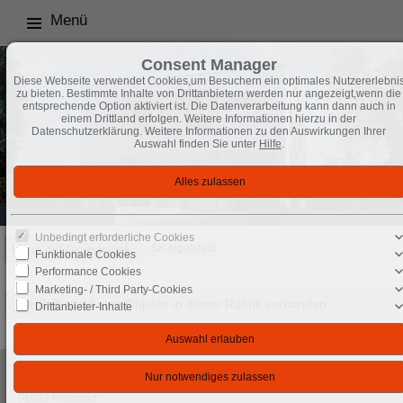
Menü
Consent Manager
Diese Webseite verwendet Cookies,um Besuchern ein optimales Nutzererlebni
zu bieten. Bestimmte Inhalte von Drittanbietern werden nur angezeigt,wenn die
entsprechende Option aktiviert ist. Die Datenverarbeitung kann dann auch in
einem Drittland erfolgen. Weitere Informationen hierzu in der
Datenschutzerklärung. Weitere Informationen zu den Auswirkungen Ihrer
Auswahl finden Sie unter
Hilfe
.
Unbedingt erforderliche Cookies
Haus mit Grundstück
SK Ingolstadt
Funktionale Cookies
Performance Cookies
Marketing- / Third Party-Cookies
Zur Zeit sind keine Objekte in dieser Rubrik vorhanden.
Drittanbieter-Inhalte
Okal
Im Gewerbepark 30
91093 Hessdorf