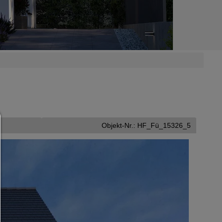
Consent Manager
Objekt-Nr.: HF_Fü_15326_5
HILFE
Um fortfahren zu können,müssen Sie eine Cookie-Auswahl treffen. Nac
erhalten Sie eine Erläuterung der verschiedenen Optionen und ihrer B
Alles zulassen:
Jedes Cookie wie z.B. Tracking- und Analytische-Cookies sowie Drittan
Inhalte.
Auswahl erlauben:
Es werden nur Drittanbieter-Inhalte oder die Cookie-Arten zugelassen d
den Checkboxen angehakt haben.