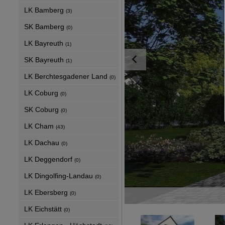
LK Bamberg
(3)
SK Bamberg
(0)
LK Bayreuth
(1)
SK Bayreuth
(1)
LK Berchtesgadener Land
(0)
LK Coburg
(0)
SK Coburg
(0)
LK Cham
(43)
LK Dachau
(0)
LK Deggendorf
(0)
LK Dingolfing-Landau
(0)
LK Ebersberg
(0)
LK Eichstätt
(0)