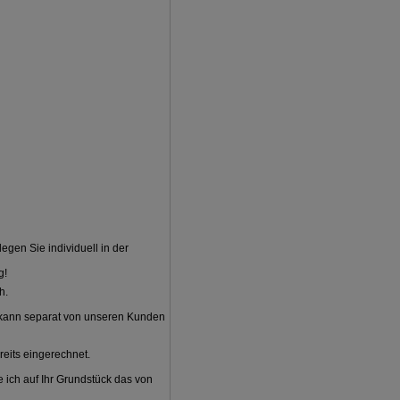
egen Sie individuell in der
g!
h.
s kann separat von unseren Kunden
eits eingerechnet.
 ich auf Ihr Grundstück das von