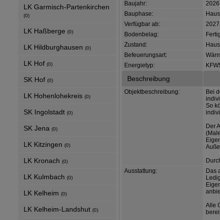
Baujahr:
2026
LK Garmisch-Partenkirchen
Bauphase:
Haus 
(0)
Verfügbar ab:
2027
LK Haßberge
(0)
Bodenbelag:
Ferti
Zustand:
Haus 
LK Hildburghausen
(0)
Befeuerungsart:
Wär
LK Hof
(0)
Energietyp:
KFW
Beschreibung
SK Hof
(0)
Objektbeschreibung:
Bei d
LK Hohenlohekreis
(0)
indiv
So kö
SK Ingolstadt
indiv
(0)
Der A
SK Jena
(0)
(Male
Eige
LK Kitzingen
(0)
Außen
LK Kronach
Durc
(0)
Ausstattung:
Das a
LK Kulmbach
Ledig
(0)
Eigen
anbie
LK Kelheim
(0)
Alle 
LK Kelheim-Landshut
(0)
berei