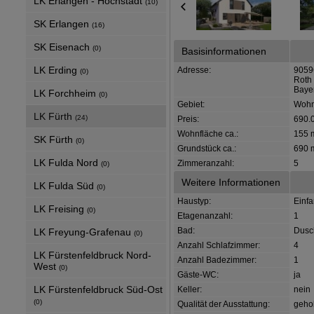
LK Erlangen - Höchstadt
(10)
SK Erlangen
(16)
SK Eisenach
(0)
Basisinformationen
LK Erding
Adresse:
9059
(0)
Roth
Baye
LK Forchheim
(0)
Gebiet:
Wohn
LK Fürth
(24)
Preis:
690.
Wohnfläche ca.:
155 
SK Fürth
(0)
Grundstück ca.:
690 
LK Fulda Nord
Zimmeranzahl:
5
(0)
Weitere Informationen
LK Fulda Süd
(0)
Haustyp:
Einf
LK Freising
(0)
Etagenanzahl:
1
Bad:
Dusc
LK Freyung-Grafenau
(0)
Anzahl Schlafzimmer:
4
LK Fürstenfeldbruck Nord-
Anzahl Badezimmer:
1
West
(0)
Gäste-WC:
ja
LK Fürstenfeldbruck Süd-Ost
Keller:
nein
(0)
Qualität der Ausstattung:
geho