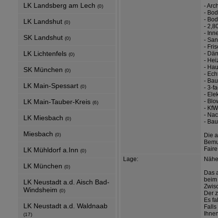
LK Landsberg am Lech
- Arc
(0)
- Bo
- Bo
LK Landshut
(0)
- 2,
- Inn
SK Landshut
(0)
- San
- Fr
LK Lichtenfels
- Dä
(0)
- He
- Hau
SK München
(0)
- Ech
- Bau
LK Main-Spessart
(0)
- 3-f
- Ele
LK Main-Tauber-Kreis
- Blo
(6)
- KfW
- Na
LK Miesbach
(0)
- Bau
Miesbach
(0)
Die a
Bemu
Faire
LK Mühldorf a.Inn
(0)
Lage:
Näher
LK München
(0)
Das a
beim
LK Neustadt a.d. Aisch Bad-
Zwisc
Windsheim
(0)
Der z
Es fa
LK Neustadt a.d. Waldnaab
Falls
Ihnen
(17)