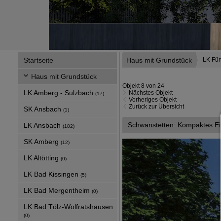
Startseite
Haus mit Grundstück
LK Für
Haus mit Grundstück
Objekt 8 von 24
LK Amberg - Sulzbach
Nächstes Objekt
(17)
Vorheriges Objekt
Zurück zur Übersicht
SK Ansbach
(1)
Schwanstetten: Kompaktes Ein­fa
LK Ansbach
(182)
SK Amberg
(12)
LK Altötting
(0)
LK Bad Kissingen
(5)
LK Bad Mergentheim
(0)
LK Bad Tölz-Wolfratshausen
(0)