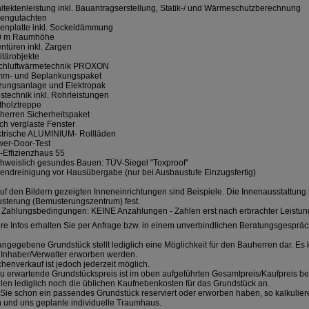
hitektenleistung inkl. Bauantragserstellung, Statik-/ und Wärmeschutzberechnung
dengutachten
denplatte inkl. Sockeldämmung
80 m Raumhöhe
entüren inkl. Zargen
itärobjekte
ischluftwärmetechnik PROXON
mm- und Beplankungspaket
izungsanlage und Elektropak
stechnik inkl. Rohrleistungen
tholztreppe
herren Sicherheitspaket
ach verglaste Fenster
ktrische ALUMINIUM- Rollläden
wer-Door-Test
-Effizienzhaus 55
chweislich gesundes Bauen: TÜV-Siegel "Toxproof"
endreinigung vor Hausübergabe (nur bei Ausbaustufe Einzugsfertig)
uf den Bildern gezeigten Inneneinrichtungen sind Beispiele. Die Innenausstattung l
sterung (Bemusterungszentrum) fest.
 Zahlungsbedingungen: KEINE Anzahlungen - Zahlen erst nach erbrachter Leistun
e Infos erhalten Sie per Anfrage bzw. in einem unverbindlichen Beratungsgespräc
ngegebene Grundstück stellt lediglich eine Möglichkeit für den Bauherren dar. E
 Inhaber/Verwalter erworben werden.
henverkauf ist jedoch jederzeit möglich.
u erwartende Grundstückspreis ist im oben aufgeführten Gesamtpreis/Kaufpreis ber
llen lediglich noch die üblichen Kaufnebenkosten für das Grundstück an.
 Sie schon ein passendes Grundstück reserviert oder erworben haben, so kalkuliere
 und uns geplante individuelle Traumhaus.