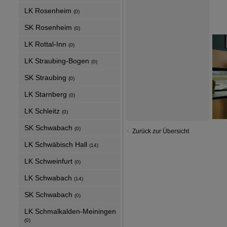
LK Rosenheim
(0)
SK Rosenheim
(0)
LK Rottal-Inn
(0)
LK Straubing-Bogen
(0)
SK Straubing
(0)
LK Starnberg
(0)
LK Schleitz
(0)
SK Schwabach
(0)
Zurück zur Übersicht
LK Schwäbisch Hall
(14)
LK Schweinfurt
(0)
LK Schwabach
(14)
SK Schwabach
(0)
LK Schmalkalden-Meiningen
(0)