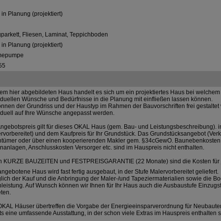
in Planung (projektiert)
gparkett, Fliesen, Laminat, Teppichboden
in Planung (projektiert)
mepumpe
55
em hier abgebildeten Haus handelt es sich um ein projektiertes Haus bei welchem S
iduellen Wünsche und Bedürfnisse in die Planung mit einfließen lassen können.
nnen der Grundriss und der Haustyp im Rahmen der Bauvorschriften frei gestalte
iduell auf Ihre Wünsche angepasst werden.
ngebotspreis gilt für dieses OKAL Haus (gem. Bau- und Leistungsbeschreibung). in
rvorbereitet) und dem Kaufpreis für Ihr Grundstück. Das Grundstücksangebot (Verka
ntümer oder über einen kooperierenden Makler gem. §34cGewO. Baunebenkosten w
anlagen, Anschlusskosten Versorger etc. sind im Hauspreis nicht enthalten.
h KURZE BAUZEITEN und FESTPREISGARANTIE (22 Monate) sind die Kosten für 
ngebotene Haus wird fast fertig ausgebaut, in der Stufe Malervorbereitet geliefert.
lich der Kauf und die Anbringung der Maler-/und Tapeziermaterialien sowie die B
leistung. Auf Wunsch können wir Ihnen für Ihr Haus auch die Ausbaustufe Einzugsf
ten.
OKAL Häuser übertreffen die Vorgabe der Energieeinsparverordnung für Neubaute
ts eine umfassende Ausstattung, in der schon viele Extras im Hauspreis enthalten s