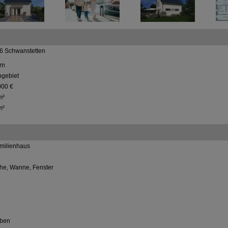
6 Schwanstetten
rn
gebiet
000 €
m²
m²
amilienhaus
he, Wanne, Fenster
ben