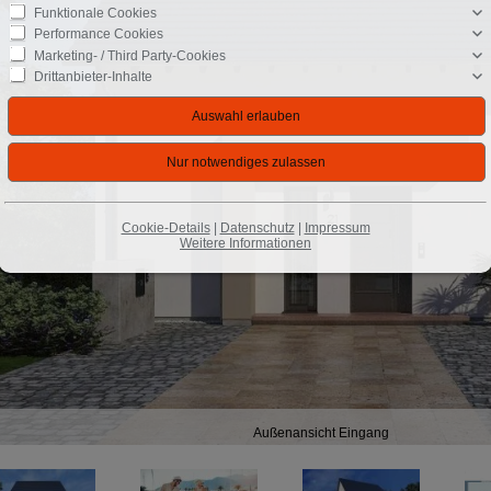
Funktionale Cookies
Performance Cookies
Marketing- / Third Party-Cookies
Drittanbieter-Inhalte
Cookie-Details
|
Datenschutz
|
Impressum
Weitere Informationen
Außenansicht Eingang