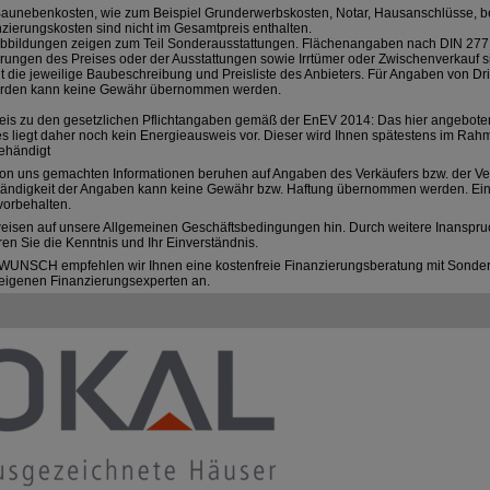
Baunebenkosten, wie zum Beispiel Grunderwerbskosten, Notar, Hausanschlüsse, 
zierungskosten sind nicht im Gesamtpreis enthalten.
Abbildungen zeigen zum Teil Sonderausstattungen. Flächenangaben nach DIN 277
ungen des Preises oder der Ausstattungen sowie Irrtümer oder Zwischenverkauf s
lt die jeweilige Baubeschreibung und Preisliste des Anbieters. Für Angaben von Dr
rden kann keine Gewähr übernommen werden.
eis zu den gesetzlichen Pflichtangaben gemäß der EnEV 2014: Das hier angebote
s liegt daher noch kein Energieausweis vor. Dieser wird Ihnen spätestens im Rah
ehändigt
on uns gemachten Informationen beruhen auf Angaben des Verkäufers bzw. der Verk
ständigkeit der Angaben kann keine Gewähr bzw. Haftung übernommen werden. Ein
vorbehalten.
weisen auf unsere Allgemeinen Geschäftsbedingungen hin. Durch weitere Inanspr
ren Sie die Kenntnis und Ihr Einverständnis.
WUNSCH empfehlen wir Ihnen eine kostenfreie Finanzierungsberatung mit Sonder
eigenen Finanzierungsexperten an.