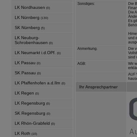
Sonstiges:
Die 
LK Nordhausen
Finan
(0)
Die 
Änder
LK Nürnberg
(130)
Es gi
Behö
SK Nürnberg
(5)
Hinw
LK Neuburg-
und e
Schrobenhausen
ausg
(0)
Anmerkung:
Die v
LK Neumarkt i.d.OPf.
Voll
(0)
sind 
LK Passau
(0)
AGB:
Wir 
erklä
SK Passau
(0)
AUF 
haus
LK Pfaffenhofen a.d.Ilm
(0)
Ihr Ansprechpartner
LK Regen
(0)
LK Regensburg
(0)
SK Regensburg
(0)
LK Rhön-Grabfeld
(0)
LK Roth
(10)