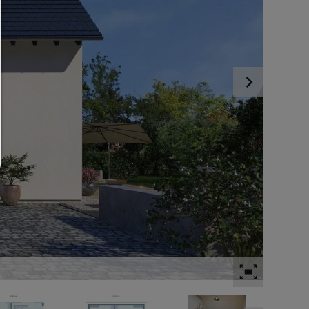
Nur notwendiges zulassen:
Es werden nur die technisch notwendigen Cookies zugelassen und 
Drittanbieter-Inhalte.
Sie können Ihre Cookie-Einstellung jederzeit hier ändern:
Cookie-Details
|
Datenschutz
|
Impressum
zurück