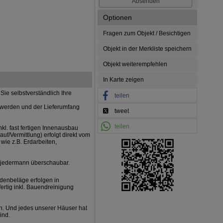
Optionen
Fragen zum Objekt / Besichtigen
Objekt in der Merkliste speichern
Objekt weiterempfehlen
In Karte zeigen
ie selbstverständlich Ihre
teilen
t werden und der Lieferumfang
tweet
teilen
kl. fast fertigen Innenausbau
uf/Vermittlung) erfolgt direkt vom
ie z.B. Erdarbeiten,
jedermann überschaubar.
odenbeläge erfolgen in
ertig inkl. Bauendreinigung
n. Und jedes unserer Häuser hat
ind.