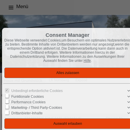
Menü
Consent Manager
Diese Webseite verwendet Cookies,um Besuchern ein optimales Nutzererlebni
zu bieten. Bestimmte Inhalte von Drittanbietern werden nur angezeigt,wenn die
entsprechende Option aktiviert ist. Die Datenverarbeitung kann dann auch in
einem Drittland erfolgen. Weitere Informationen hierzu in der
Datenschutzerklärung. Weitere Informationen zu den Auswirkungen Ihrer
Auswahl finden Sie unter
Hilfe
.
Haus mit Grundstück
LK Nürnberg
Exposé
Unbedingt erforderliche Cookies
Objekt 25 von 130
Funktionale Cookies
Nächstes Objekt
Performance Cookies
Vorheriges Objekt
Marketing- / Third Party-Cookies
Zurück zur Übersicht
Drittanbieter-Inhalte
Nürnberg: SMARTES EINFAMILIENHAUS
Objekt-Nr.:
MIT VIEL LIEBE ZUM DETAIL
N_HF_7062_5