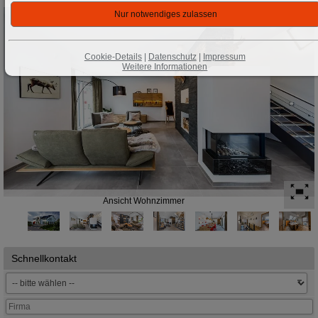
Cookie-Details
|
Datenschutz
|
Impressum
Weitere Informationen
Ansicht Wohnzimmer
Schnellkontakt