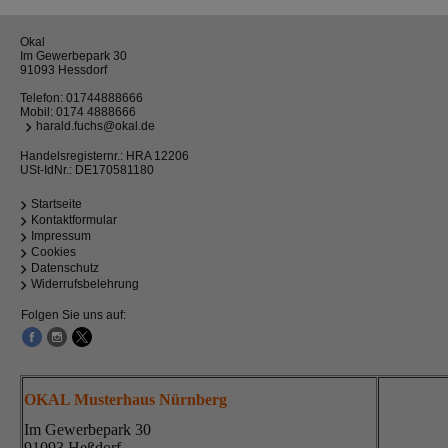
Okal
Im Gewerbepark 30
91093 Hessdorf
Telefon:
01744888666
Mobil:
0174 4888666
harald.fuchs@okal.de
Handelsregisternr.: HRA 12206
USt-IdNr.: DE170581180
Startseite
Kontaktformular
Impressum
Cookies
Datenschutz
Widerrufsbelehrung
Folgen Sie uns auf:
OKAL Musterhaus Nürnberg
Im Gewerbepark 30
91093 Heßdorf