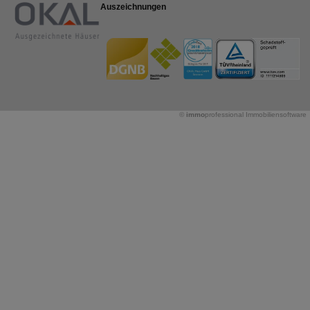
Auszeichnungen
©
immo
professional
Immobiliensoftware