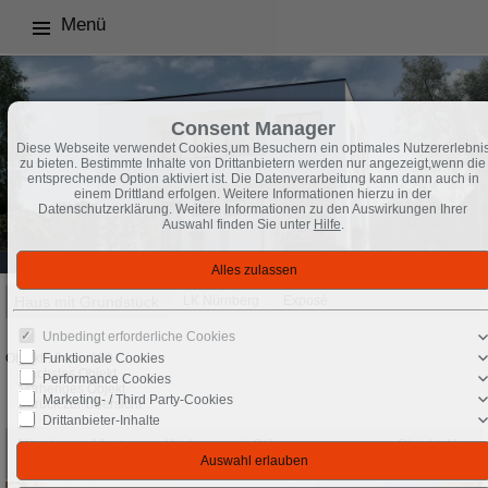
Menü
Consent Manager
Diese Webseite verwendet Cookies,um Besuchern ein optimales Nutzererlebni
zu bieten. Bestimmte Inhalte von Drittanbietern werden nur angezeigt,wenn die
entsprechende Option aktiviert ist. Die Datenverarbeitung kann dann auch in
einem Drittland erfolgen. Weitere Informationen hierzu in der
Datenschutzerklärung. Weitere Informationen zu den Auswirkungen Ihrer
Auswahl finden Sie unter
Hilfe
.
Haus mit Grundstück
LK Nürnberg
Exposé
Unbedingt erforderliche Cookies
Funktionale Cookies
Objekt 18 von 130
Nächstes Objekt
Performance Cookies
Vorheriges Objekt
Marketing- / Third Party-Cookies
Zurück zur Übersicht
Drittanbieter-Inhalte
Nürnberg: Modernes Wohnen mit Stil
Objekt-Nr.:
und Komfort
N_HF_30126_14