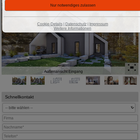
Cookie-Details
|
Datenschutz
|
Impressum
Weitere Informationen
Außenansicht Eingang
Schnellkontakt