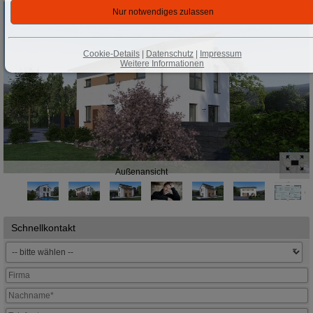
Cookie-Details
|
Datenschutz
|
Impressum
Weitere Informationen
Außenansicht
Schnellkontakt