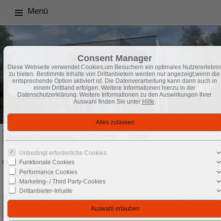
Menü
Consent Manager
Diese Webseite verwendet Cookies,um Besuchern ein optimales Nutzererlebni
zu bieten. Bestimmte Inhalte von Drittanbietern werden nur angezeigt,wenn die
entsprechende Option aktiviert ist. Die Datenverarbeitung kann dann auch in
einem Drittland erfolgen. Weitere Informationen hierzu in der
Datenschutzerklärung. Weitere Informationen zu den Auswirkungen Ihrer
Auswahl finden Sie unter
Hilfe
.
Haus mit Grundstück
LK Nürnberg
Exposé
Unbedingt erforderliche Cookies
Objekt 12 von 130
Funktionale Cookies
Nächstes Objekt
Performance Cookies
Vorheriges Objekt
Marketing- / Third Party-Cookies
Zurück zur Übersicht
Drittanbieter-Inhalte
Nürnberg: Ein­fa­mi­li­en­haus mit
Objekt-Nr.:
versetztem Pultdach
N_HF_30126_7