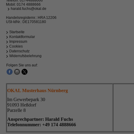
Telefon:
01744888666
Mobil:
0174 4888666
harald.fuchs@okal.de
Handelsregisternr.: HRA 12206
USt-IdNr.: DE170581180
Startseite
Kontaktformular
Impressum
Cookies
Datenschutz
Widerrufsbelehrung
Folgen Sie uns auf:
OKAL Musterhaus Nürnberg
Im Gewerbepark 30
91093 Heßdorf
Parzelle 8
Ansprechpartner: Harald Fuchs
Telefonnummer: +49
174 4888666