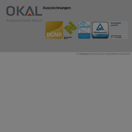
Auszeichnungen
©
immo
professional
Immobiliensoftware