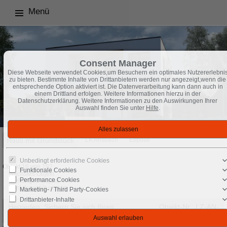
Menü
Consent Manager
Diese Webseite verwendet Cookies,um Besuchern ein optimales Nutzererlebni
zu bieten. Bestimmte Inhalte von Drittanbietern werden nur angezeigt,wenn die
entsprechende Option aktiviert ist. Die Datenverarbeitung kann dann auch in
einem Drittland erfolgen. Weitere Informationen hierzu in der
Datenschutzerklärung. Weitere Informationen zu den Auswirkungen Ihrer
Auswahl finden Sie unter
Hilfe
.
Haus mit Grundstück
LK Ansbach
Exposé
Unbedingt erforderliche Cookies
Objekt 16 von 182
Funktionale Cookies
Nächstes Objekt
Performance Cookies
Vorheriges Objekt
Zurück zur Übersicht
Marketing- / Third Party-Cookies
Drittanbieter-Inhalte
Herrieden: Sichern Sie sich Ihren
Objekt-Nr.: LZ-AN-
Wohnhaus OKAL - Design 28
27112025-1