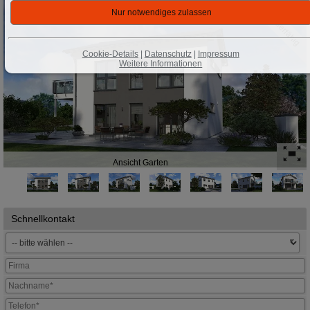
KFN förderfähig
Cookie-Details
|
Datenschutz
|
Impressum
Weitere Informationen
Ansicht Garten
Schnellkontakt