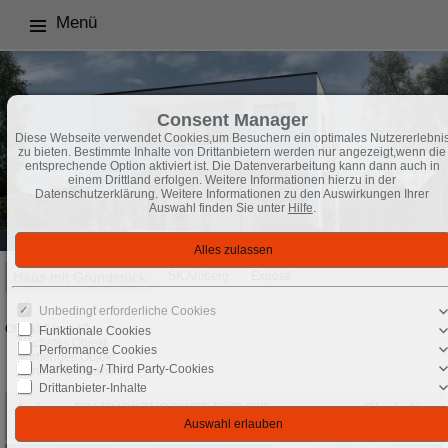
Menü
Consent Manager
Diese Webseite verwendet Cookies,um Besuchern ein optimales Nutzererlebni
zu bieten. Bestimmte Inhalte von Drittanbietern werden nur angezeigt,wenn die
entsprechende Option aktiviert ist. Die Datenverarbeitung kann dann auch in
einem Drittland erfolgen. Weitere Informationen hierzu in der
Datenschutzerklärung. Weitere Informationen zu den Auswirkungen Ihrer
Auswahl finden Sie unter
Hilfe
.
Haus mit Grundstück
SK Amberg
Exposé
Unbedingt erforderliche Cookies
Objekt 2 von 12
Funktionale Cookies
Nächstes Objekt
Performance Cookies
Vorheriges Objekt
Marketing- / Third Party-Cookies
Zurück zur Übersicht
Drittanbieter-Inhalte
Amberg: EIN RÜCKZUGSORT FÜR DIE
Objekt-Nr.:
GANZE FAMILIE
TF164