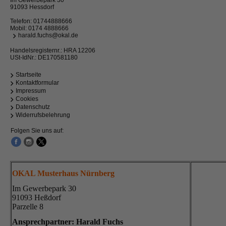
Im Gewerbepark 30
91093 Hessdorf
Telefon:
01744888666
Mobil:
0174 4888666
harald.fuchs@okal.de
Handelsregisternr.: HRA 12206
USt-IdNr.: DE170581180
Startseite
Kontaktformular
Impressum
Cookies
Datenschutz
Widerrufsbelehrung
Folgen Sie uns auf:
OKAL Musterhaus Nürnberg
Im Gewerbepark 30
91093 Heßdorf
Parzelle 8
Ansprechpartner: Harald Fuchs