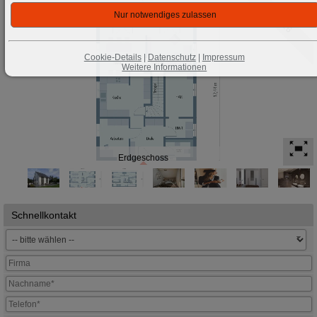
2026
Cookie-Details
|
Datenschutz
|
Impressum
Weitere Informationen
Erdgeschoss
Schnellkontakt