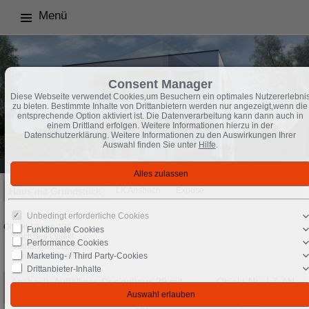
Menü
Consent Manager
Diese Webseite verwendet Cookies,um Besuchern ein optimales Nutzererlebni
zu bieten. Bestimmte Inhalte von Drittanbietern werden nur angezeigt,wenn die
entsprechende Option aktiviert ist. Die Datenverarbeitung kann dann auch in
einem Drittland erfolgen. Weitere Informationen hierzu in der
Datenschutzerklärung. Weitere Informationen zu den Auswirkungen Ihrer
Auswahl finden Sie unter
Hilfe
.
Haus mit Grundstück
LK Ansbach
Exposé
Unbedingt erforderliche Cookies
Objekt 13 von 126
Funktionale Cookies
Nächstes Objekt
Performance Cookies
Vorheriges Objekt
Marketing- / Third Party-Cookies
Zurück zur Übersicht
Drittanbieter-Inhalte
Ansbach: Auffälliges Designhaus 29 mit
Objekt-Nr.: LZ-AN-
durchdachtem Wohnkonzept
20112025-1