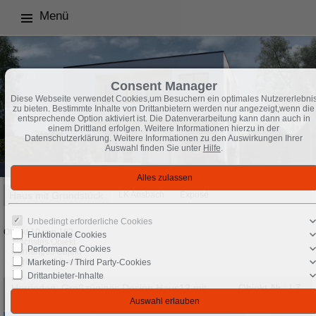
Menü
Consent Manager
Diese Webseite verwendet Cookies,um Besuchern ein optimales Nutzererlebni
zu bieten. Bestimmte Inhalte von Drittanbietern werden nur angezeigt,wenn die
entsprechende Option aktiviert ist. Die Datenverarbeitung kann dann auch in
einem Drittland erfolgen. Weitere Informationen hierzu in der
Datenschutzerklärung. Weitere Informationen zu den Auswirkungen Ihrer
Auswahl finden Sie unter
Hilfe
.
Haus mit Grundstück
LK Ansbach
Exposé
Unbedingt erforderliche Cookies
Objekt 10 von 182
Funktionale Cookies
Nächstes Objekt
Performance Cookies
Vorheriges Objekt
Zurück zur Übersicht
Marketing- / Third Party-Cookies
Drittanbieter-Inhalte
Herrieden: Großzügiges Design Haus12 mit
Objekt-Nr.: LZ-
einem großzügigen Grundriss
AN-06112025-1.1