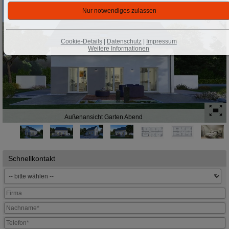
2026
Cookie-Details
|
Datenschutz
|
Impressum
Weitere Informationen
Außenansicht Garten Abend
Schnellkontakt