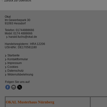
Zurück zur Übersicht
Okal
Im Gewerbepark 30
91093 Hessdorf
Telefon:
01744888666
Mobil:
0174 4888666
harald.fuchs@okal.de
Handelsregisternr.: HRA 12206
USt-IdNr.: DE170581180
Startseite
Kontaktformular
Impressum
Cookies
Datenschutz
Widerrufsbelehrung
Folgen Sie uns auf:
OKAL Musterhaus Nürnberg