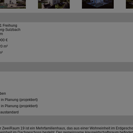
1 Freihung
rg-Sulzbach
rn
900 €
20 m²
m²
ben
in Planung (projektiert)
in Planung (projektiert)
austandard
 ZweiRaum 19 ist ein Mehrfamilienhaus, das aus einer Wohneinheit im Erdgescho
einheit im Dachgeschoss besteht. Der gemeinsame Hauswirtschaftsraum befindet 