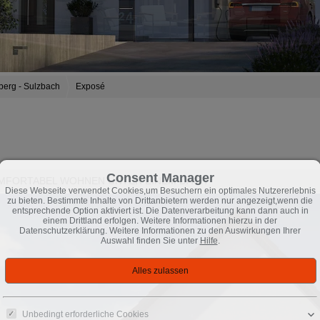
erg - Sulzbach
Exposé
Consent Manager
OMFORTABEL WOHNEN UNTER EINEM DACH
Diese Webseite verwendet Cookies,um Besuchern ein optimales Nutzererlebnis
zu bieten. Bestimmte Inhalte von Drittanbietern werden nur angezeigt,wenn die
entsprechende Option aktiviert ist. Die Datenverarbeitung kann dann auch in
einem Drittland erfolgen. Weitere Informationen hierzu in der
Datenschutzerklärung. Weitere Informationen zu den Auswirkungen Ihrer
Auswahl finden Sie unter
Hilfe
.
Unbedingt erforderliche Cookies