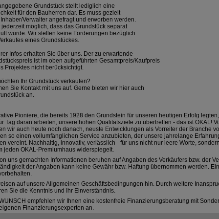
ngegebene Grundstück stellt lediglich eine
chkeit für den Bauherren dar. Es muss gezielt
Inhaber/Verwalter angefragt und erworben werden.
t jederzeit möglich, dass das Grundstück separat
uft wurde. Wir stellen keine Forderungen bezüglich
erkaufes eines Grundstückes.
er Infos erhalten Sie über uns. Der zu erwartende
stückspreis ist im oben aufgeführten Gesamtpreis/Kaufpreis
s Projektes nicht berücksichtigt.
öchten Ihr Grundstück verkaufen?
n Sie Kontakt mit uns auf. Gerne bieten wir hier auch
rundstück an.
ative Pioniere, die bereits 1928 den Grundstein für unseren heutigen Erfolg legten,
ür Tag daran arbeiten, unsere hohen Qualitätsziele zu übertreffen - das ist OKAL! 
en wir auch heute noch danach, neuste Entwicklungen als Vorreiter der Branche 
n so einen vollumfänglichen Service anzubieten, der unsere jahrelange Erfahru
n vereint. Nachhaltig, innovativ, verlässlich - für uns nicht nur leere Worte, sonder
m jeden OKAL-Premiumhaus widerspiegelt.
on uns gemachten Informationen beruhen auf Angaben des Verkäufers bzw. der Verk
ständigkeit der Angaben kann keine Gewähr bzw. Haftung übernommen werden. Ein
vorbehalten.
weisen auf unsere Allgemeinen Geschäftsbedingungen hin. Durch weitere Inanspr
ren Sie die Kenntnis und Ihr Einverständnis.
WUNSCH empfehlen wir Ihnen eine kostenfreie Finanzierungsberatung mit Sonder
eigenen Finanzierungsexperten an.