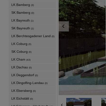
LK Bamberg
(3)
SK Bamberg
(0)
LK Bayreuth
(1)
SK Bayreuth
(1)
LK Berchtesgadener Land
(0)
LK Coburg
(0)
SK Coburg
(0)
LK Cham
(43)
LK Dachau
(0)
LK Deggendorf
(0)
LK Dingolfing-Landau
(0)
LK Ebersberg
(0)
LK Eichstätt
(0)