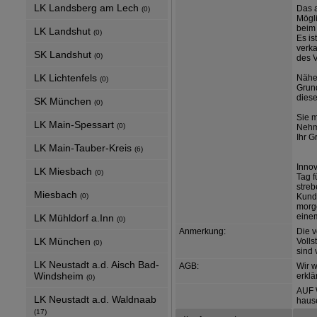
LK Landsberg am Lech
Das a
(0)
Mögli
beim 
LK Landshut
(0)
Es is
verka
SK Landshut
(0)
des V
LK Lichtenfels
Näher
(0)
Grund
diese
SK München
(0)
Sie m
LK Main-Spessart
(0)
Nehme
Ihr G
LK Main-Tauber-Kreis
(6)
Innov
LK Miesbach
(0)
Tag f
streb
Miesbach
(0)
Kunde
morge
eine
LK Mühldorf a.Inn
(0)
Anmerkung:
Die v
LK München
Voll
(0)
sind 
LK Neustadt a.d. Aisch Bad-
AGB:
Wir 
Windsheim
erklä
(0)
AUF 
LK Neustadt a.d. Waldnaab
haus
(17)