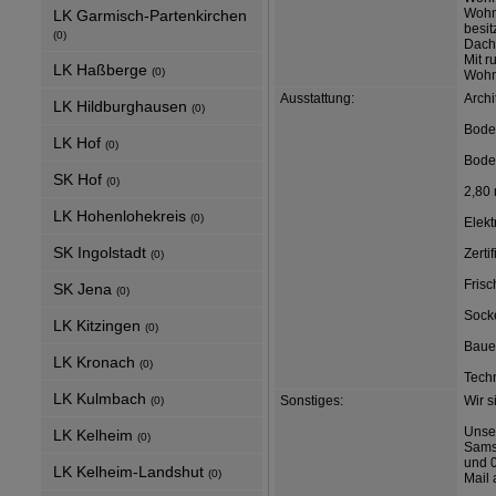
Wohn
LK Garmisch-Partenkirchen
besi
(0)
Dachg
Mit r
LK Haßberge
(0)
Wohn
Ausstattung:
Archi
LK Hildburghausen
(0)
Bode
LK Hof
(0)
Bode
SK Hof
(0)
2,80
LK Hohenlohekreis
(0)
Elekt
SK Ingolstadt
Zerti
(0)
Fris
SK Jena
(0)
Sock
LK Kitzingen
(0)
Bauen
LK Kronach
(0)
Techn
LK Kulmbach
Sonstiges:
Wir s
(0)
Unser
LK Kelheim
(0)
Samst
und 0
LK Kelheim-Landshut
(0)
Mail