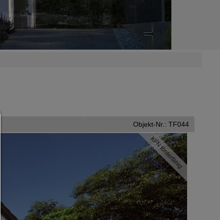
Consent Manager
Objekt-Nr.: TF044
HILFE
KFN förderfähig
Um fortfahren zu können,müssen Sie eine Cookie-Auswahl treffen. Nac
erhalten Sie eine Erläuterung der verschiedenen Optionen und ihrer B
Alles zulassen:
Jedes Cookie wie z.B. Tracking- und Analytische-Cookies sowie Drittan
Inhalte.
Auswahl erlauben:
Es werden nur Drittanbieter-Inhalte oder die Cookie-Arten zugelassen d
den Checkboxen angehakt haben.