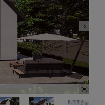
Nur notwendiges zulassen:
Es werden nur die technisch notwendigen Cookies zugelassen und 
Drittanbieter-Inhalte.
Sie können Ihre Cookie-Einstellung jederzeit hier ändern:
Cookie-Details
|
Datenschutz
|
Impressum
zurück