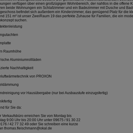
ungen verfügen über einen großzügigen Wohnbereich, der nahtlos in die offene 
tzen beide Wohnungen ein Schlafzimmer und ein Badezimmer mit Dusche und Ba
eschoss befindet sich außerdem ein Kinderzimmer, das genügend Platz für die klei
und 151 m² ist unser ZweiRaum 19 das perfekte Zuhause für Familien, die ein mode
konzept suchen.
tektenleistung
ngutachten
nplatte
 m Raumhöhe
rische Aluminiumrollläden
fizierte Nachhaltigkeit
chluftwärmetechnik von PROXON
eldämmung
dreinigung vor Hausübergabe (nur bei Ausbaustufe einzugsfertig)
ikfertig
ind für Sie da:
 Verkaufsbüro erreichen Sie von Montag bis
ag 9:00 Uhr bis 20:00 Uhr unter 09675 / 91 30 22
176 / 42 77 32 49 oder Sie schreiben eine kurze
 an thomas.fleischmann@okal.de