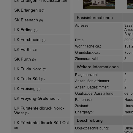
LK Erlangen - Höchstadt
(10)
SK Erlangen
(16)
Basisinformationen
SK Eisenach
(0)
Adresse:
9227
LK Erding
Ambe
(0)
Baye
LK Forchheim
Preis:
390.
(0)
Wohnfläche ca.:
151,
LK Fürth
(24)
Grundstück ca.:
750 
SK Fürth
Zimmeranzahl:
8
(0)
Weitere Informationen
LK Fulda Nord
(0)
Etagenanzahl:
2
LK Fulda Süd
(0)
Anzahl Schlafzimmer:
3
Anzahl Badezimmer:
2
LK Freising
(0)
Qualität der Ausstattung:
geho
LK Freyung-Grafenau
(0)
Bauphase:
Haus 
Zustand:
Haus 
LK Fürstenfeldbruck Nord-
Energietyp:
Neub
West
(0)
Beschreibung
LK Fürstenfeldbruck Süd-Ost
(0)
Objektbeschreibung:
Unser
Wohn