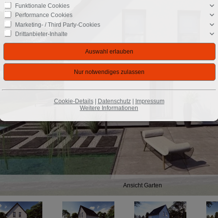
Funktionale Cookies
Performance Cookies
Marketing- / Third Party-Cookies
Drittanbieter-Inhalte
Cookie-Details
|
Datenschutz
|
Impressum
Weitere Informationen
Ansicht Garten