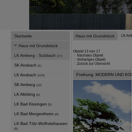
Startseite
Haus mit Grundstück
LK Amb
Haus mit Grundstück
Objekt 13 von 17
LK Amberg - Sulzbach
Nächstes Objekt
(17)
Vorheriges Objekt
Zurück zur Übersicht
SK Ansbach
(1)
Freihung: MODERN UND K
LK Ansbach
(125)
SK Amberg
(12)
LK Altötting
(0)
LK Bad Kissingen
(5)
LK Bad Mergentheim
(0)
LK Bad Tölz-Wolfratshausen
(0)