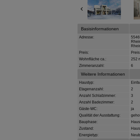
Basisinformationen
Adresse:
5546
Rhei
Rhei
Preis:
Preis
Wohnfläche ca.:
252 
Zimmeranzahl:
6
Weitere Informationen
Haustyp:
Einf
Etagenanzahl:
2
Anzahl Schlafzimmer:
3
Anzahl Badezimmer:
2
Gäste-WC:
ja
Qualität der Ausstattung:
geho
Bauphase:
Haus 
Zustand:
Haus 
Energietyp:
Neub