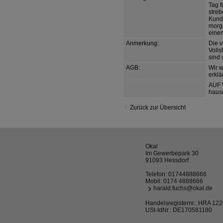
Tag f
streb
Kunde
morge
eine
Anmerkung:
Die v
Voll
sind 
AGB:
Wir 
erklä
AUF 
haus
Zurück zur Übersicht
Okal
Im Gewerbepark 30
91093 Hessdorf
Telefon:
01744888666
Mobil:
0174 4888666
harald.fuchs@okal.de
Handelsregisternr.: HRA 12
USt-IdNr.: DE170581180