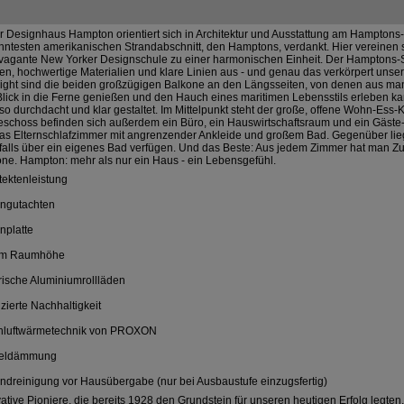
 Designhaus Hampton orientiert sich in Architektur und Ausstattung am Hampton
ntesten amerikanischen Strandabschnitt, den Hamptons, verdankt. Hier vereinen si
vagante New Yorker Designschule zu einer harmonischen Einheit. Der Hamptons-St
n, hochwertige Materialien und klare Linien aus - und genau das verkörpert uns
light sind die beiden großzügigen Balkone an den Längsseiten, von denen aus m
lick in die Ferne genießen und den Hauch eines maritimen Lebensstils erleben ka
o durchdacht und klar gestaltet. Im Mittelpunkt steht der große, offene Wohn-Ess-K
eschoss befinden sich außerdem ein Büro, ein Hauswirtschaftsraum und ein Gäst
as Elternschlafzimmer mit angrenzender Ankleide und großem Bad. Gegenüber liegt
falls über ein eigenes Bad verfügen. Und das Beste: Aus jedem Zimmer hat man Z
ne. Hampton: mehr als nur ein Haus - ein Lebensgefühl.
tektenleistung
ngutachten
nplatte
 m Raumhöhe
rische Aluminiumrollläden
fizierte Nachhaltigkeit
chluftwärmetechnik von PROXON
eldämmung
dreinigung vor Hausübergabe (nur bei Ausbaustufe einzugsfertig)
ative Pioniere, die bereits 1928 den Grundstein für unseren heutigen Erfolg legten,