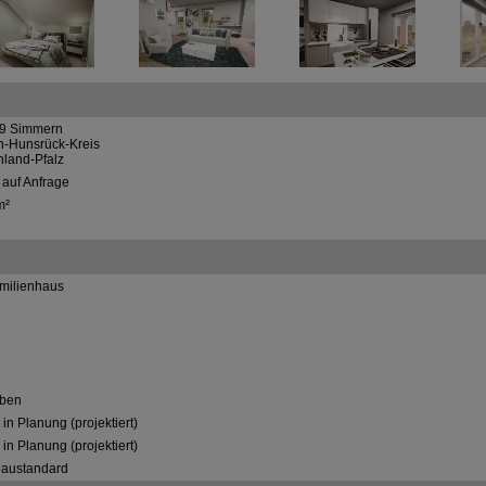
9 Simmern
n-Hunsrück-Kreis
nland-Pfalz
 auf Anfrage
m²
amilienhaus
ben
in Planung (projektiert)
in Planung (projektiert)
austandard