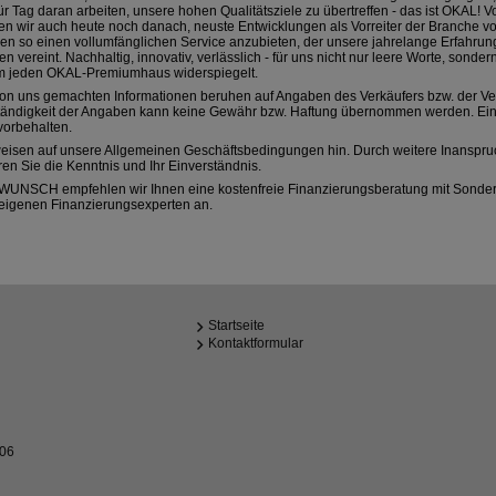
ür Tag daran arbeiten, unsere hohen Qualitätsziele zu übertreffen - das ist OKAL! 
en wir auch heute noch danach, neuste Entwicklungen als Vorreiter der Branche 
n so einen vollumfänglichen Service anzubieten, der unsere jahrelange Erfahru
n vereint. Nachhaltig, innovativ, verlässlich - für uns nicht nur leere Worte, sonder
m jeden OKAL-Premiumhaus widerspiegelt.
on uns gemachten Informationen beruhen auf Angaben des Verkäufers bzw. der Verk
ständigkeit der Angaben kann keine Gewähr bzw. Haftung übernommen werden. Ein
vorbehalten.
weisen auf unsere Allgemeinen Geschäftsbedingungen hin. Durch weitere Inanspr
ren Sie die Kenntnis und Ihr Einverständnis.
WUNSCH empfehlen wir Ihnen eine kostenfreie Finanzierungsberatung mit Sonder
eigenen Finanzierungsexperten an.
Startseite
Kontaktformular
206