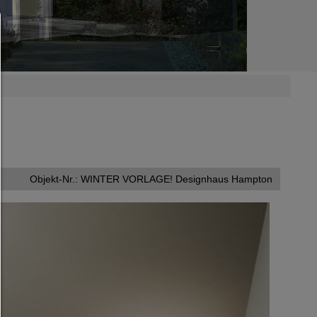
Consent Manager
HILFE
Um fortfahren zu können,müssen Sie eine Cookie-Auswahl treffen. Nac
erhalten Sie eine Erläuterung der verschiedenen Optionen und ihrer B
Alles zulassen:
Jedes Cookie wie z.B. Tracking- und Analytische-Cookies sowie Drittan
Inhalte.
Auswahl erlauben:
Es werden nur Drittanbieter-Inhalte oder die Cookie-Arten zugelassen d
den Checkboxen angehakt haben.
Objekt-Nr.: WINTER VORLAGE! Designhaus Hampton
Nur notwendiges zulassen:
Es werden nur die technisch notwendigen Cookies zugelassen und 
Drittanbieter-Inhalte.
Sie können Ihre Cookie-Einstellung jederzeit hier ändern:
Cookie-Details
|
Datenschutz
|
Impressum
zurück