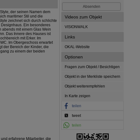
s-Style, der seinen Namen dem
ch maritimer Stil und die
Videos zum Objekt
yle zeichnet sich durch schlichte
er Designhaus. Ein besonderes
VISIONWALK
an abends mit einem Glas Wein
nn. Das Innere des Hauses ist
Links
ochbereich mit Erker. Im
e-WC. Im Obergeschoss erwartet
 der Bereich der Kinder, die
OKAL-Website
ugang zu einem der beiden
Optionen
Fragen zum Objekt / Besichtigen
Objekt in der Merkliste speichern
Objekt weiterempfehlen
In Karte zeigen
teilen
tweet
teilen
 und erfahrene Mitarbeiter, die