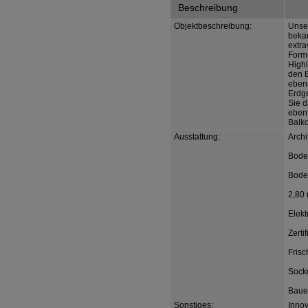
Beschreibung
Objektbeschreibung:
Unser
bekan
extra
Forme
High
den B
ebens
Erdg
Sie d
eben
Balko
Ausstattung:
Archi
Bode
Bode
2,80
Elekt
Zerti
Fris
Sock
Bauen
Sonstiges:
Innov