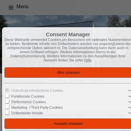
Menü
Consent Manager
Diese Webseite verwendet Cookies,um Besuchern ein optimales Nutzererlebni
zu bieten. Bestimmte Inhalte von Drittanbietern werden nur angezeigt,wenn die
entsprechende Option aktiviert ist. Die Datenverarbeitung kann dann auch in
einem Drittland erfolgen. Weitere Informationen hierzu in der
Datenschutzerklärung. Weitere Informationen zu den Auswirkungen Ihrer
Auswahl finden Sie unter
Hilfe
.
Haus mit Grundstück
LK Amberg - Sulzbach
Exposé
Unbedingt erforderliche Cookies
Objekt 1 von 17
Funktionale Cookies
Nächstes Objekt
Performance Cookies
Zurück zur Übersicht
Marketing- / Third Party-Cookies
Drittanbieter-Inhalte
Vilseck: DAS EINFAMILIENHAUS MIT DEM
Objekt-Nr.:
GEWISSEN EXTRA
TF007