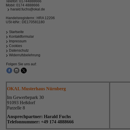
Telefon:
01744888666
Mobil:
0174 4888666
harald.fuchs@okal.de
Handelsregisternr.: HRA 12206
USt-IdNr.: DE170581180
Startseite
Kontaktformular
Impressum
Cookies
Datenschutz
Widerrufsbelehrung
Folgen Sie uns auf:
OKAL Musterhaus Nürnberg
Im Gewerbepark 30
91093 Heßdorf
Parzelle 8
Ansprechpartner: Harald Fuchs
Telefonnummer: +49
174 4888666