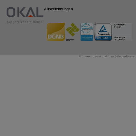
Auszeichnungen
©
immo
professional
Immobiliensoftware