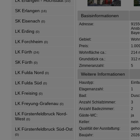
LK Erlangen - Höchstadt
(10)
SK Erlangen
(16)
Basisinformationen
SK Eisenach
(0)
Adresse:
9155
Ansb
LK Erding
(0)
Baye
Gebiet:
Wohn
LK Forchheim
(0)
Preis:
1.00
LK Fürth
Wohnfläche ca.:
214 
(24)
Grundstück ca.:
312 
SK Fürth
(0)
Zimmeranzahl:
5
LK Fulda Nord
(0)
Weitere Informationen
LK Fulda Süd
Haustyp:
Einf
(0)
Etagenanzahl:
1
LK Freising
(0)
Bad:
Dusc
Anzahl Schlafzimmer:
3
LK Freyung-Grafenau
(0)
Anzahl Badezimmer:
2
LK Fürstenfeldbruck Nord-
Gäste-WC:
ja
West
(0)
Keller:
nein
Qualität der Ausstattung:
geho
LK Fürstenfeldbruck Süd-Ost
(0)
Baujahr:
2026