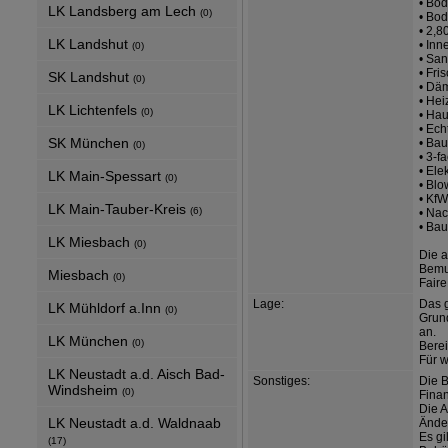
• Bo
LK Landsberg am Lech
(0)
• Bo
• 2,
LK Landshut
• Inn
(0)
• San
• Fr
SK Landshut
(0)
• Dä
• He
LK Lichtenfels
(0)
• Hau
• Ech
SK München
• Bau
(0)
• 3-f
• Ele
LK Main-Spessart
(0)
• Blo
• KfW
LK Main-Tauber-Kreis
(6)
• Na
• Bau
LK Miesbach
(0)
Die a
Bemu
Miesbach
(0)
Faire
Lage:
Das g
LK Mühldorf a.Inn
(0)
Grund
an.
LK München
(0)
Berei
Für w
LK Neustadt a.d. Aisch Bad-
Sonstiges:
Die 
Windsheim
(0)
Finan
Die 
LK Neustadt a.d. Waldnaab
Änder
Es gi
(17)