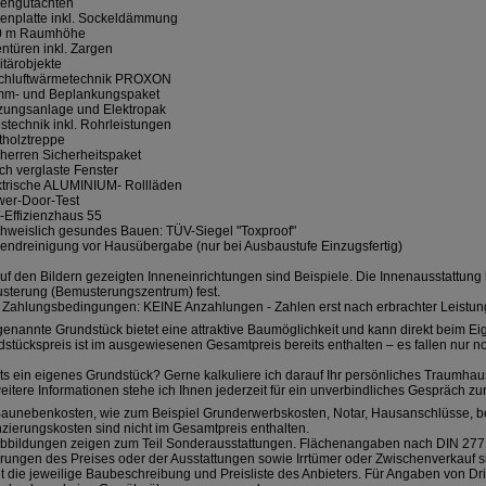
dengutachten
denplatte inkl. Sockeldämmung
80 m Raumhöhe
entüren inkl. Zargen
itärobjekte
ischluftwärmetechnik PROXON
mm- und Beplankungspaket
izungsanlage und Elektropak
stechnik inkl. Rohrleistungen
tholztreppe
herren Sicherheitspaket
ach verglaste Fenster
ktrische ALUMINIUM- Rollläden
wer-Door-Test
-Effizienzhaus 55
chweislich gesundes Bauen: TÜV-Siegel "Toxproof"
endreinigung vor Hausübergabe (nur bei Ausbaustufe Einzugsfertig)
uf den Bildern gezeigten Inneneinrichtungen sind Beispiele. Die Innenausstattung l
sterung (Bemusterungszentrum) fest.
 Zahlungsbedingungen: KEINE Anzahlungen - Zahlen erst nach erbrachter Leistun
enannte Grundstück bietet eine attraktive Baumöglichkeit und kann direkt beim 
stückspreis ist im ausgewiesenen Gesamtpreis bereits enthalten – es fallen nur 
ts ein eigenes Grundstück? Gerne kalkuliere ich darauf Ihr persönliches Traumhau
eitere Informationen stehe ich Ihnen jederzeit für ein unverbindliches Gespräch zu
Baunebenkosten, wie zum Beispiel Grunderwerbskosten, Notar, Hausanschlüsse, 
zierungskosten sind nicht im Gesamtpreis enthalten.
Abbildungen zeigen zum Teil Sonderausstattungen. Flächenangaben nach DIN 277
ungen des Preises oder der Ausstattungen sowie Irrtümer oder Zwischenverkauf s
lt die jeweilige Baubeschreibung und Preisliste des Anbieters. Für Angaben von Dr