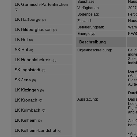
Bauphase:
Haus 
LK Garmisch-Partenkirchen
Verfügbar ab:
2027
(0)
Bodenbelag:
Ferti
LK Haßberge
(0)
Zustand:
Haus 
Befeuerungsart:
Wär
LK Hildburghausen
(0)
Energietyp:
KFW
LK Hof
(0)
Beschreibung
SK Hof
Objektbeschreibung:
Bei d
(0)
indiv
So kö
LK Hohenlohekreis
(0)
indiv
SK Ingolstadt
(0)
Der A
(Male
SK Jena
Eige
(0)
Außen
LK Kitzingen
(0)
Durc
Ausstattung:
Das a
LK Kronach
(0)
Ledig
Eigen
LK Kulmbach
(0)
anbie
LK Kelheim
Alle 
(0)
berei
LK Kelheim-Landshut
(0)
• Arc