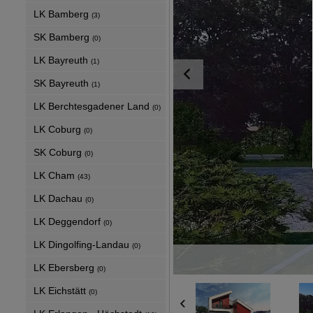
LK Bamberg
(3)
SK Bamberg
(0)
LK Bayreuth
(1)
SK Bayreuth
(1)
LK Berchtesgadener Land
(0)
LK Coburg
(0)
SK Coburg
(0)
LK Cham
(43)
LK Dachau
(0)
LK Deggendorf
(0)
LK Dingolfing-Landau
(0)
LK Ebersberg
(0)
LK Eichstätt
(0)