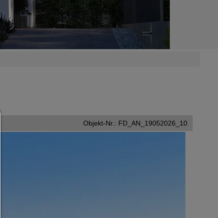
Consent Manager
Objekt-Nr.: FD_AN_19052026_10
HILFE
Um fortfahren zu können,müssen Sie eine Cookie-Auswahl treffen. Nac
erhalten Sie eine Erläuterung der verschiedenen Optionen und ihrer B
Alles zulassen:
Jedes Cookie wie z.B. Tracking- und Analytische-Cookies sowie Drittan
Inhalte.
Auswahl erlauben:
Es werden nur Drittanbieter-Inhalte oder die Cookie-Arten zugelassen d
den Checkboxen angehakt haben.