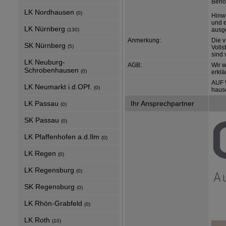
Behö
LK Nordhausen
(0)
Hinw
und e
LK Nürnberg
ausg
(130)
Anmerkung:
Die v
SK Nürnberg
(5)
Voll
sind 
LK Neuburg-
AGB:
Wir 
Schrobenhausen
(0)
erklä
AUF 
LK Neumarkt i.d.OPf.
(0)
haus
LK Passau
Ihr Ansprechpartner
(0)
SK Passau
(0)
LK Pfaffenhofen a.d.Ilm
(0)
LK Regen
(0)
LK Regensburg
(0)
SK Regensburg
(0)
LK Rhön-Grabfeld
(0)
LK Roth
(10)