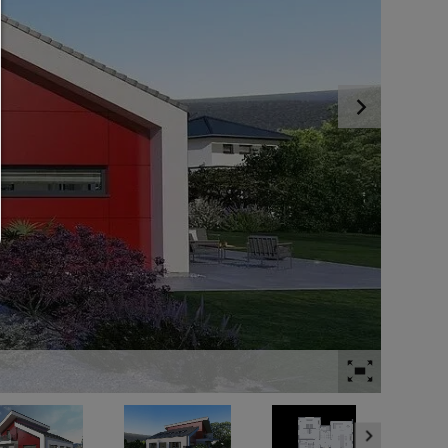
Nur notwendiges zulassen:
Es werden nur die technisch notwendigen Cookies zugelassen und 
Drittanbieter-Inhalte.
Sie können Ihre Cookie-Einstellung jederzeit hier ändern:
Cookie-Details
|
Datenschutz
|
Impressum
zurück