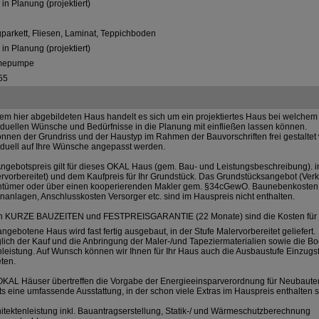
in Planung (projektiert)
gparkett, Fliesen, Laminat, Teppichboden
in Planung (projektiert)
mepumpe
55
em hier abgebildeten Haus handelt es sich um ein projektiertes Haus bei welchem S
iduellen Wünsche und Bedürfnisse in die Planung mit einfließen lassen können.
nnen der Grundriss und der Haustyp im Rahmen der Bauvorschriften frei gestalte
iduell auf Ihre Wünsche angepasst werden.
ngebotspreis gilt für dieses OKAL Haus (gem. Bau- und Leistungsbeschreibung). in
rvorbereitet) und dem Kaufpreis für Ihr Grundstück. Das Grundstücksangebot (Verka
ntümer oder über einen kooperierenden Makler gem. §34cGewO. Baunebenkosten w
anlagen, Anschlusskosten Versorger etc. sind im Hauspreis nicht enthalten.
h KURZE BAUZEITEN und FESTPREISGARANTIE (22 Monate) sind die Kosten für 
ngebotene Haus wird fast fertig ausgebaut, in der Stufe Malervorbereitet geliefert.
lich der Kauf und die Anbringung der Maler-/und Tapeziermaterialien sowie die B
leistung. Auf Wunsch können wir Ihnen für Ihr Haus auch die Ausbaustufe Einzugsf
ten.
OKAL Häuser übertreffen die Vorgabe der Energieeinsparverordnung für Neubaute
ts eine umfassende Ausstattung, in der schon viele Extras im Hauspreis enthalten s
hitektenleistung inkl. Bauantragserstellung, Statik-/ und Wärmeschutzberechnung