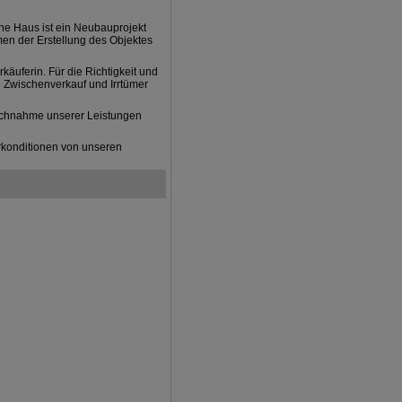
ne Haus ist ein Neubauprojekt
men der Erstellung des Objektes
äuferin. Für die Richtigkeit und
 Zwischenverkauf und Irrtümer
uchnahme unserer Leistungen
konditionen von unseren