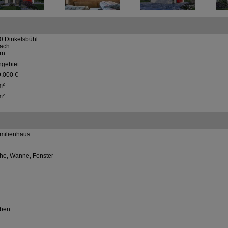
0 Dinkelsbühl
ach
rn
gebiet
9.000 €
m²
m²
amilienhaus
he, Wanne, Fenster
ben