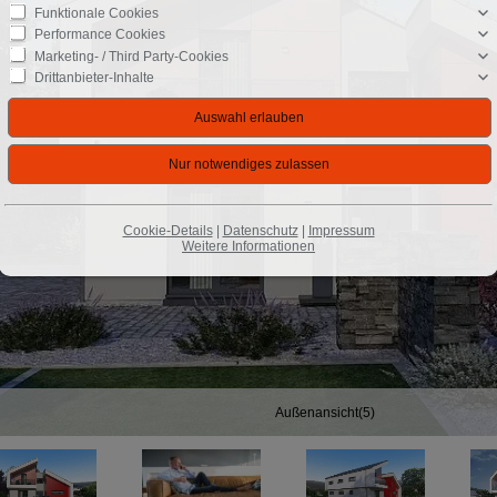
Funktionale Cookies
Performance Cookies
Marketing- / Third Party-Cookies
Drittanbieter-Inhalte
Cookie-Details
|
Datenschutz
|
Impressum
Weitere Informationen
Außenansicht(5)