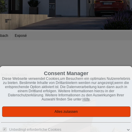
sbach
Exposé
Consent Manager
Individualisten
Diese Webseite verwendet Cookies,um Besuchern ein optimales Nutzererlebnis
zu bieten. Bestimmte Inhalte von Drittanbietern werden nur angezeigt,wenn die
entsprechende Option aktiviert ist. Die Datenverarbeitung kann dann auch in
einem Drittland erfolgen. Weitere Informationen hierzu in der
Datenschutzerklärung. Weitere Informationen zu den Auswirkungen Ihrer
Auswahl finden Sie unter
Hilfe
.
Unbedingt erforderliche Cookies