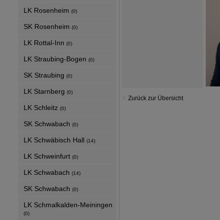
LK Rosenheim
(0)
SK Rosenheim
(0)
LK Rottal-Inn
(0)
LK Straubing-Bogen
(0)
SK Straubing
(0)
LK Starnberg
(0)
Zurück zur Übersicht
LK Schleitz
(0)
SK Schwabach
(0)
LK Schwäbisch Hall
(14)
LK Schweinfurt
(0)
LK Schwabach
(14)
SK Schwabach
(0)
LK Schmalkalden-Meiningen
(0)