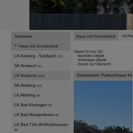
Startseite
Haus mit Grundstück
LK An
Haus mit Grundstück
Objekt 32 von 182
LK Amberg - Sulzbach
Nächstes Objekt
(17)
Vorheriges Objekt
Zurück zur Übersicht
SK Ansbach
(1)
Dinkelsbühl: Pultdachhaus für 
LK Ansbach
(182)
SK Amberg
(12)
LK Altötting
(0)
LK Bad Kissingen
(5)
LK Bad Mergentheim
(0)
LK Bad Tölz-Wolfratshausen
(0)