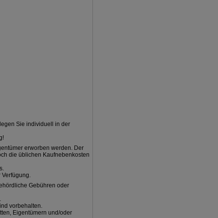
egen Sie individuell in der
g!
Eigentümer erworben werden. Der
noch die üblichen Kaufnebenkosten
s.
r Verfügung.
behördliche Gebühren oder
.
ind vorbehalten.
itten, Eigentümern und/oder